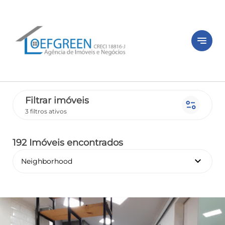
notes
Filtrar imóveis
page_info
3 filtros ativos
192 Imóveis encontrados
keyboard_arrow_down
Neighborhood