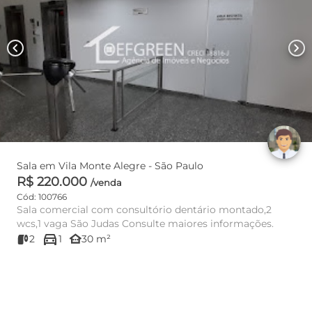
chevron_left
chevron_right
Sala em Vila Monte Alegre - São Paulo
R$ 220.000
/venda
Cód: 100766
Sala comercial com consultório dentário montado,2
wcs,1 vaga São Judas Consulte maiores informações.
directions_car
other_houses
2
1
30 m²