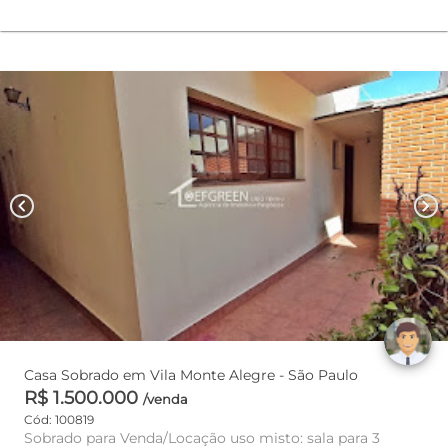
chevron_left
chevron_right
Casa Sobrado em Vila Monte Alegre - São Paulo
R$ 1.500.000
/venda
Cód: 100819
Sobrado para Venda/Locação uso misto: sala para 3