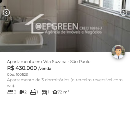
chevron_left
chevron_right
Apartamento em Vila Suzana - São Paulo
R$ 430.000
/venda
Cód: 100623
Apartamento de 3 dormitórios (o terceiro reversível com
wc).
bed
bathtub
directions_car
other_houses
3
2
1
1
72 m²