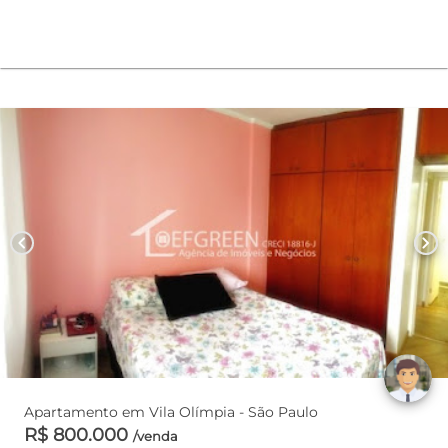
chevron_left
chevron_right
Apartamento em Vila Olímpia - São Paulo
R$ 800.000
/venda