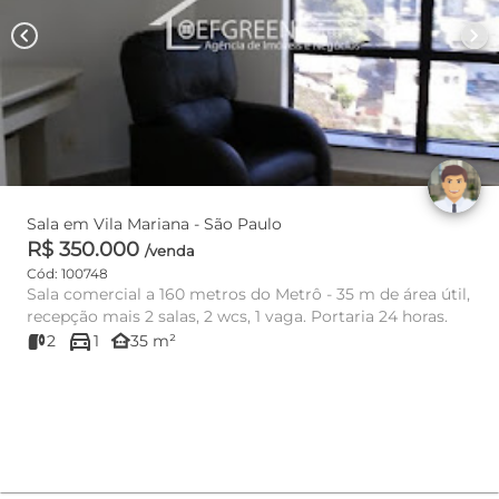
chevron_left
chevron_right
Sala em Vila Mariana - São Paulo
R$ 350.000
/venda
Cód: 100748
Sala comercial a 160 metros do Metrô - 35 m de área útil,
recepção mais 2 salas, 2 wcs, 1 vaga. Portaria 24 horas.
directions_car
other_houses
2
1
35 m²