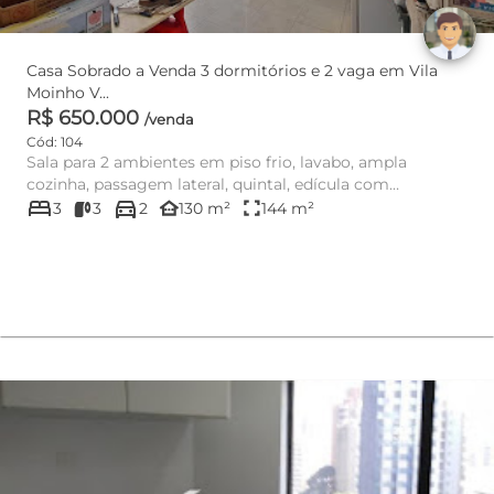
Casa Sobrado a Venda 3 dormitórios e 2 vaga em Vila
Moinho V...
R$ 650.000
/venda
Cód: 104
Sala para 2 ambientes em piso frio, lavabo, ampla
cozinha, passagem lateral, quintal, edícula com
bed
directions_car
lavanderia , dependênc...
other_houses
fullscreen
3
3
2
130 m²
144 m²