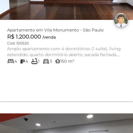
Apartamento em Vila Monumento - São Paulo
R$ 1.200.000
/venda
Cód: 100520
Amplo apartamento com 4 dormitórios (1 suíte), living
estendido, quarto dormitório aberto, sacada fechada,
bed
bathtub
directions_car
copa/cozinh...
other_houses
4
4
1
3
150 m²