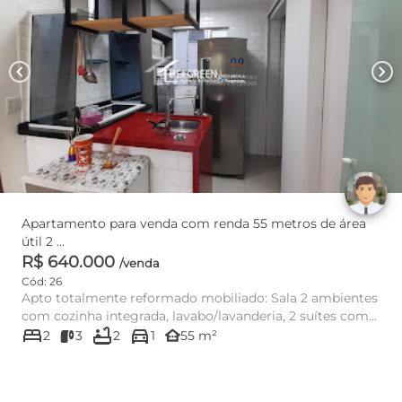
chevron_left
chevron_right
Apartamento para venda com renda 55 metros de área
útil 2 ...
R$ 640.000
/venda
Cód: 26
Apto totalmente reformado mobiliado: Sala 2 ambientes
com cozinha integrada, lavabo/lavanderia, 2 suítes com
bed
bathtub
directions_car
armários (p...
other_houses
2
3
2
1
55 m²