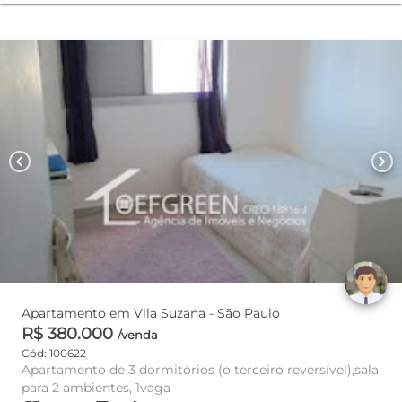
chevron_left
chevron_right
Apartamento em Vila Suzana - São Paulo
R$ 380.000
/venda
Cód: 100622
Apartamento de 3 dormitórios (o terceiro reversível),sala
para 2 ambientes, 1vaga