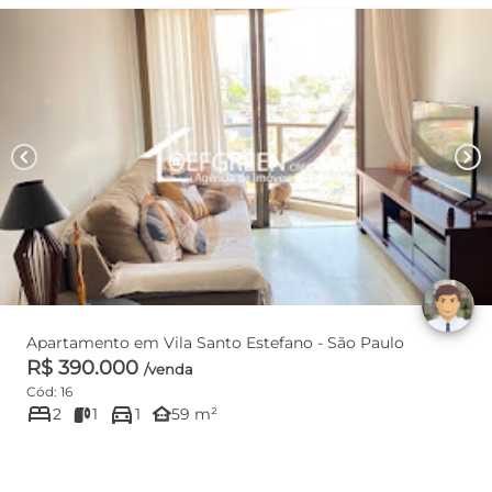
chevron_left
chevron_right
Apartamento em Vila Santo Estefano - São Paulo
R$ 390.000
/venda
Cód: 16
bed
directions_car
other_houses
2
1
1
59 m²