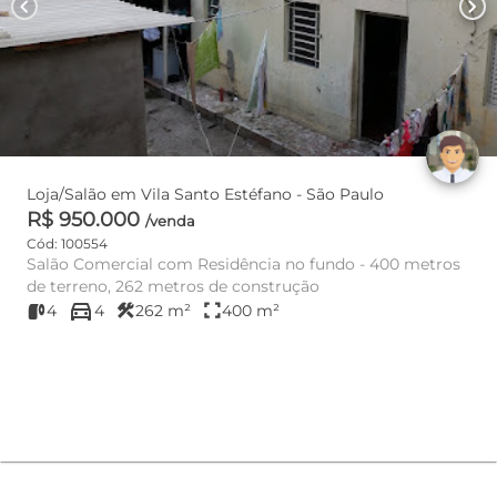
chevron_left
chevron_right
Loja/Salão em Vila Santo Estéfano - São Paulo
R$ 950.000
/venda
Cód: 100554
Salão Comercial com Residência no fundo - 400 metros
de terreno, 262 metros de construção
directions_car
construction
fullscreen
4
4
262 m²
400 m²