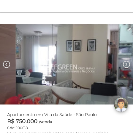
chevron_left
chevron_right
Apartamento em Vila da Saúde - São Paulo
R$ 750.000
/venda
Cód: 100618