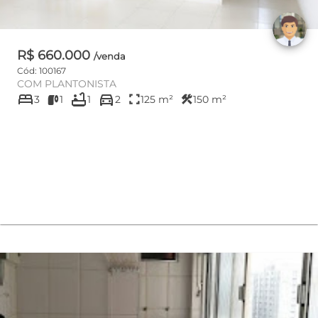
R$ 660.000
/venda
Cód: 100167
COM PLANTONISTA
bed
bathtub
directions_car
fullscreen
construction
3
1
1
2
125 m²
150 m²