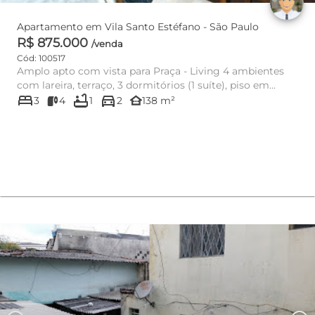
Apartamento em Vila Santo Estéfano - São Paulo
R$ 875.000
/venda
Cód: 100517
Amplo apto com vista para Praça - Living 4 ambientes
com lareira, terraço, 3 dormitórios (1 suíte), piso em
bed
bathtub
directions_car
tabua, coz...
other_houses
3
4
1
2
138 m²