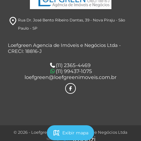
room
Rua Dr. José Bento Ribeiro Dantas, 39
- Nova Piraju
- São
Paulo
- SP
Loefgreen Agencia de Imóveis e Negócios Ltda -
CRECI: 18816-J
(11) 2365-4469
(11) 99437-1075
loefgreen@loefgreenimoveis.com.br
map_search
© 2026 - Loefgreen Agencia de Imóveis e Negócios Ltda
Exibir mapa
Tecnologia