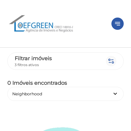
notes
Filtrar imóveis
page_info
3 filtros ativos
0 Imóveis encontrados
keyboard_arrow_down
Neighborhood