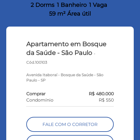
2 Dorms
1 Banheiro
1 Vaga
59 m² Área útil
Apartamento em Bosque
da Saúde - São Paulo
-
Cód.100103
Avenida Itaboraí - Bosque da Saúde - São
Paulo - SP
Comprar
R$ 480.000
Condomínio
R$ 550
FALE COM O CORRETOR